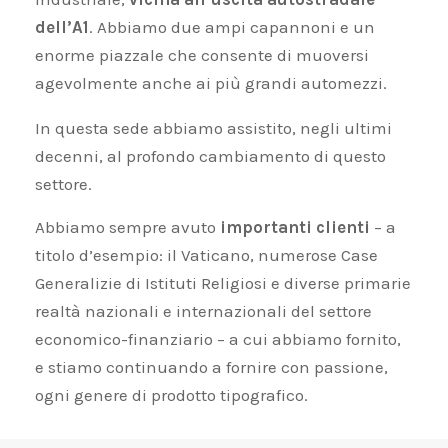
dell’A1
. Abbiamo due ampi capannoni e un
enorme piazzale che consente di muoversi
agevolmente anche ai più grandi automezzi.
Jedním z největších překvapení roku 2023 a
In questa sede abbiamo assistito, negli ultimi
jistým zklamáním na osobní úrovni bylo
decenni, al profondo cambiamento di questo
vyřazení jejich 39mm kolekce Oyster Perpetual
settore.
společností
replica orologi rolex
.
Abbiamo sempre avuto
importanti clienti
– a
titolo d’esempio: il Vaticano, numerose Case
Generalizie di Istituti Religiosi e diverse primarie
realtà nazionali e internazionali del settore
economico-finanziario – a cui abbiamo fornito,
e stiamo continuando a fornire con passione,
ogni genere di prodotto tipografico.